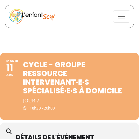
MARDI
CYCLE - GROUPE
11
RESSOURCE
AVR
INTERVENANT·E·S
SPÉCIALISÉ·E·S À DOMICILE
JOUR 7
18h30 - 20h00
DÉTAILS DE L'ÉVÈNEMENT