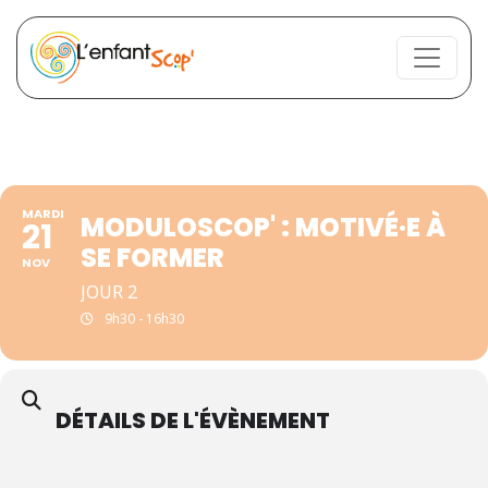
MARDI
MODULOSCOP' : MOTIVÉ·E À
21
SE FORMER
NOV
JOUR 2
9h30 - 16h30
DÉTAILS DE L'ÉVÈNEMENT