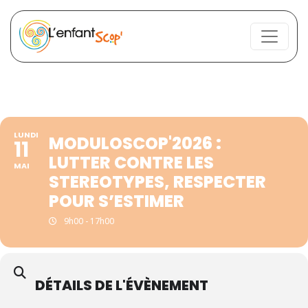
LUNDI
MODULOSCOP'2026 :
11
LUTTER CONTRE LES
MAI
STEREOTYPES, RESPECTER
POUR S’ESTIMER
9h00 - 17h00
DÉTAILS DE L'ÉVÈNEMENT