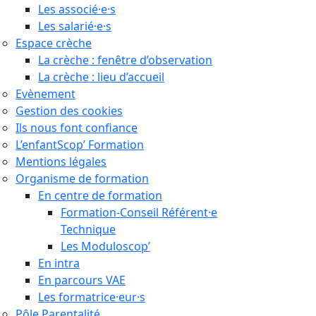
Les associé·e·s
Les salarié·e·s
Espace crèche
La crèche : fenêtre d’observation
La crèche : lieu d’accueil
Evènement
Gestion des cookies
Ils nous font confiance
L’enfantScop’ Formation
Mentions légales
Organisme de formation
En centre de formation
Formation-Conseil Référent·e
Technique
Les Moduloscop’
En intra
En parcours VAE
Les formatrice·eur·s
Pôle Parentalité