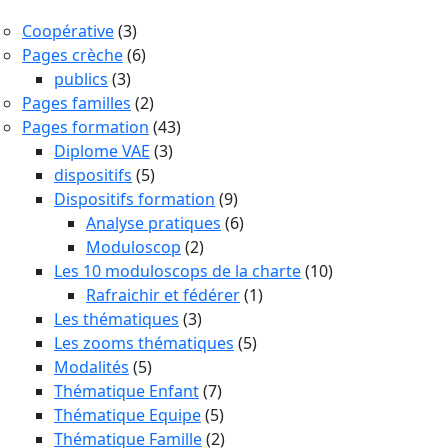
Coopérative
(3)
Pages crèche
(6)
publics
(3)
Pages familles
(2)
Pages formation
(43)
Diplome VAE
(3)
dispositifs
(5)
Dispositifs formation
(9)
Analyse pratiques
(6)
Moduloscop
(2)
Les 10 moduloscops de la charte
(10)
Rafraichir et fédérer
(1)
Les thématiques
(3)
Les zooms thématiques
(5)
Modalités
(5)
Thématique Enfant
(7)
Thématique Equipe
(5)
Thématique Famille
(2)